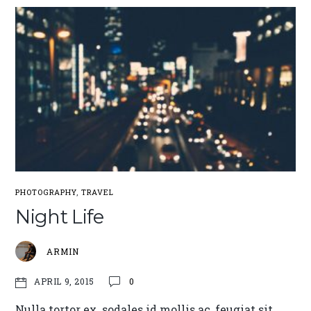
PHOTOGRAPHY
,
TRAVEL
Night Life
ARMIN
0
APRIL 9, 2015
Nulla tortor ex, sodales id mollis ac, feugiat sit